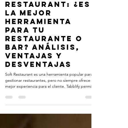
29 jun 2025
3 min de lectura
Soft
Restaurant: ¿Es
la mejor
herramienta
para tu
restaurante o
bar? Análisis,
ventajas y
desventajas
Soft Restaurant es una herramienta popular para
gestionar restaurantes, pero no siempre ofrece la
mejor experiencia para el cliente. Tabblify permite
a tus comensales ver el menú, ordenar y pagar
desde su celular, agilizando el servicio y
aumentando la eficiencia del negocio. Descubre