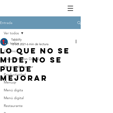
Entrada
Ver todos
Tabblify
Ver todos
12 oct 2021
6 min de lectura
Lo que no se
Gerencia
mide, no se
Transformacion Digital
puede
Noticias del sector
Productividad
mejorar
Menuqr
Menú digita
Menú digital
Restaurante