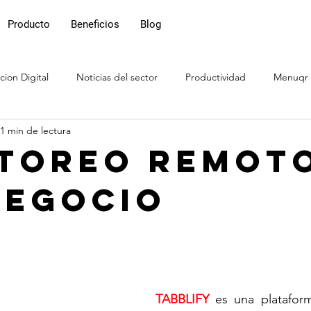
Producto
Beneficios
Blog
cion Digital
Noticias del sector
Productividad
Menuqr
1 min de lectura
Bar
Cafés
Pub
toreo Remot
Negocio
TABBLIFY
 es una platafor