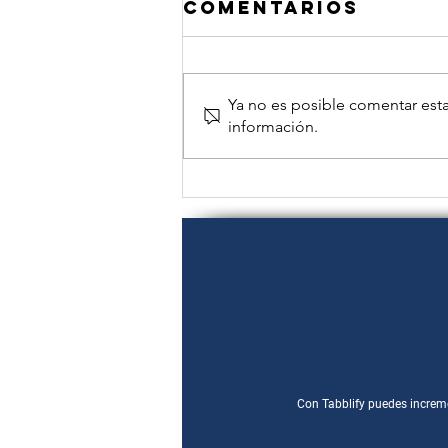
Comentarios
Ya no es posible comentar esta
información.
Estrategias de
Marketing para
Restaurantes:
20 Ideas para
Atraer Más
Clientes
Con Tabblify puedes increme