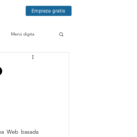
Empieza gratis
Menú digita
o
ma Web basada 