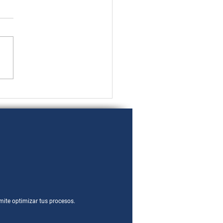
ansformación
gital en
staurantes y
res:
pactos, Retos
ortunidades
mite optimizar tus procesos.