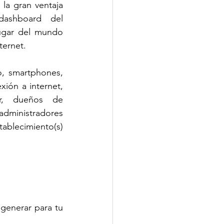
la gran ventaja 
ashboard del 
ugar del mundo 
ternet.
o, smartphones, 
ón a internet,  
r, dueños de 
dministradores 
tablecimiento(s) 
generar para tu 