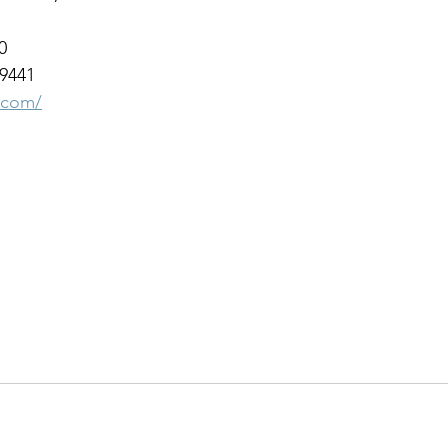
0
 9441
y.com/