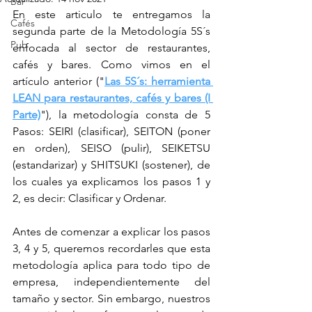
Bar
En este articulo te entregamos la 
Cafés
segunda parte de la Metodología 5S´s 
Pub
enfocada al sector de restaurantes, 
cafés y bares. Como vimos en el 
artículo anterior ("
Las 5S´s: herramienta 
LEAN para restaurantes, cafés y bares (I 
Parte)
"), la metodología consta de 5 
Pasos: SEIRI (clasificar), SEITON (poner 
en orden), SEISO (pulir), SEIKETSU 
(estandarizar) y SHITSUKI (sostener), de 
los cuales ya explicamos los pasos 1 y 
2, es decir: Clasificar y Ordenar.
Antes de comenzar a explicar los pasos 
3, 4 y 5, queremos recordarles que esta 
metodología aplica para todo tipo de 
empresa, independientemente del 
tamaño y sector. Sin embargo, nuestros 