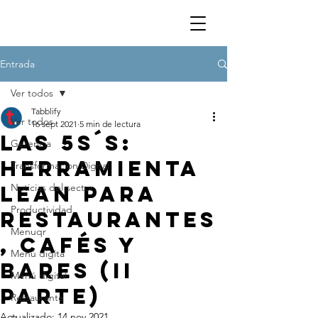
Entrada
Ver todos
Tabblify
Ver todos
16 sept 2021
5 min de lectura
Las 5S´s:
Gerencia
herramienta
Transformacion Digital
LEAN para
Noticias del sector
Productividad
restaurantes
Menuqr
, cafés y
Menú digita
bares (II
Menú digital
Parte)
Restaurante
Actualizado:
14 nov 2021