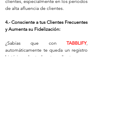
clientes, especialmente en los periodos 
de alta afluencia de clientes.
4.- Consciente a tus Clientes Frecuentes 
y Aumenta su Fidelización:
¿Sabías que con 
TABBLIFY
, 
automáticamente te queda un registro 
histórico de todos tus clientes, con 
NOMBRES Y APELLIDOS y el detalle de 
sus compras a través de la plataforma?
Sí, otra de las grandes ventajas que 
tienes con tabblify, lo encuentras en el 
Registro Histórico de tus clientes y 
ventas a través de la plataforma. En la 
sección “Historial” del Dashboard 
quedan registradas todas las sesiones 
de tus clientes, incluyendo: Nombre y 