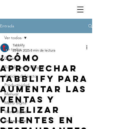
Entrada
Ver todos
Tabblify
Ver todos
23 jun 2025
8 min de lectura
¿Cómo
Gerencia
aprovechar
Transformacion Digital
TABBLIFY para
Noticias del sector
Productividad
aumentar las
Menuqr
ventas y
Menú digita
fidelizar
Menú digital
clientes en
Restaurante