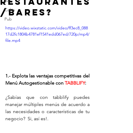
restaurantes
Bar
/bares?
Cafés
Pub
https://video.wixstatic.com/video/ff3ec8_088
17d2fc1804b4781ef1541edd067ed/720p/mp4/
file.mp4
1.- Explota las ventajas competitivas del 
Menú Autogestionable con 
TABBLIFY
:
¿Sabías que con tabblify puedes 
manejar múltiples menús de acuerdo a 
las necesidades o características de tu 
negocio?  Si, así es!.